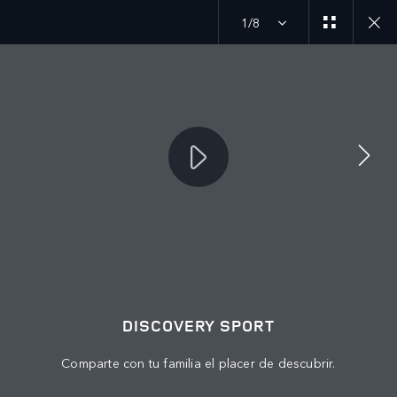
1/8
MENU
ÚNETE A LA CONVERSACIÓN
DISCOVERY SPORT
Comparte con tu familia el placer de descubrir.
CONTÁCTANOS