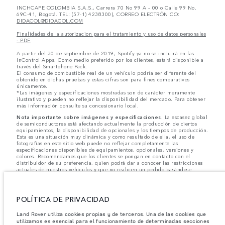
INCHCAPE COLOMBIA S.A.S., Carrera 70 No 99 A – 00 o Calle 99 No.
69C-41, Bogotá. TEL: (57-1) 4238300), CORREO ELECTRÓNICO:
DIDACOL@DIDACOL.COM
Finalidades de la autorizacion para el tratamiento y uso de datos personales
- PDF
A partir del 30 de septiembre de 2019, Spotify ya no se incluirá en las
InControl Apps. Como medio preferido por los clientes, estará disponible a
través del Smartphone Pack.
El consumo de combustible real de un vehículo podría ser diferente del
obtenido en dichas pruebas y estas cifras son para fines comparativos
únicamente.
*Las imágenes y especificaciones mostradas son de carácter meramente
ilustrativo y pueden no reflejar la disponibilidad del mercado. Para obtener
más información consulte su concesionario local.
Nota importante sobre imágenes y especificaciones.
La escasez global
de semiconductores está afectando actualmente la producción de ciertos
equipamientos, la disponibilidad de opcionales y los tiempos de producción.
Esta es una situación muy dinámica y como resultado de ella, el uso de
fotografías en este sitio web puede no reflejar completamente las
especificaciones disponibles de equipamientos, opcionales, versiones y
colores. Recomendamos que los clientes se pongan en contacto con el
distribuidor de su preferencia, quien podrá dar a conocer las restricciones
actuales de nuestros vehículos y que no realicen un pedido basándose
únicamente en las especificaciones e imágenes mostradas en este sitio web.
Jaguar Land Rover Limited busca constantemente nuevas formas de mejorar
las especificaciones, el diseño y la producción de sus vehículos, piezas y
POLÍTICA DE PRIVACIDAD
accesorios, por lo que se producen modificaciones de forma continua y sin
previo aviso. Según el modelo, algunas funciones serán opcionales o
Land Rover utiliza cookies propias y de terceros. Una de las cookies que
vendrán incluidas de serie. La información, las especificaciones, los motores
utilizamos es esencial para el funcionamiento de determinadas secciones
y los colores que aparecen en esta página web se basan en las