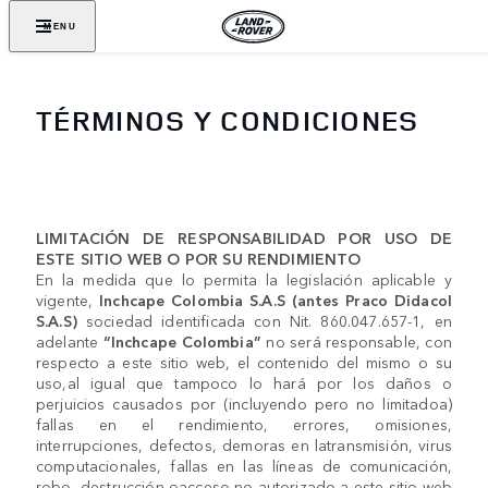
MENU
TÉRMINOS Y CONDICIONES
LIMITACIÓN DE RESPONSABILIDAD POR USO DE
ESTE SITIO WEB O POR SU RENDIMIENTO
En la medida que lo permita la legislación aplicable y
vigente,
Inchcape Colombia S.A.S (antes Praco Didacol
S.A.S)
sociedad identificada con Nit. 860.047.657-1, en
adelante
“Inchcape Colombia”
no será responsable, con
respecto a este sitio web, el contenido del mismo o su
uso,al igual que tampoco lo hará por los daños o
perjuicios causados por (incluyendo pero no limitadoa)
fallas en el rendimiento, errores, omisiones,
interrupciones, defectos, demoras en latransmisión, virus
computacionales, fallas en las líneas de comunicación,
robo, destrucción oacceso no autorizado a este sitio web