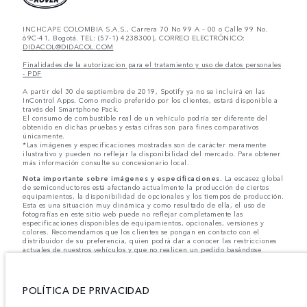
INCHCAPE COLOMBIA S.A.S., Carrera 70 No 99 A – 00 o Calle 99 No.
69C-41, Bogotá. TEL: (57-1) 4238300), CORREO ELECTRÓNICO:
DIDACOL@DIDACOL.COM
Finalidades de la autorizacion para el tratamiento y uso de datos personales
- PDF
A partir del 30 de septiembre de 2019, Spotify ya no se incluirá en las
InControl Apps. Como medio preferido por los clientes, estará disponible a
través del Smartphone Pack.
El consumo de combustible real de un vehículo podría ser diferente del
obtenido en dichas pruebas y estas cifras son para fines comparativos
únicamente.
*Las imágenes y especificaciones mostradas son de carácter meramente
ilustrativo y pueden no reflejar la disponibilidad del mercado. Para obtener
más información consulte su concesionario local.
Nota importante sobre imágenes y especificaciones.
La escasez global
de semiconductores está afectando actualmente la producción de ciertos
equipamientos, la disponibilidad de opcionales y los tiempos de producción.
Esta es una situación muy dinámica y como resultado de ella, el uso de
fotografías en este sitio web puede no reflejar completamente las
especificaciones disponibles de equipamientos, opcionales, versiones y
colores. Recomendamos que los clientes se pongan en contacto con el
distribuidor de su preferencia, quien podrá dar a conocer las restricciones
actuales de nuestros vehículos y que no realicen un pedido basándose
únicamente en las especificaciones e imágenes mostradas en este sitio web.
Jaguar Land Rover Limited busca constantemente nuevas formas de mejorar
las especificaciones, el diseño y la producción de sus vehículos, piezas y
POLÍTICA DE PRIVACIDAD
accesorios, por lo que se producen modificaciones de forma continua y sin
previo aviso. Según el modelo, algunas funciones serán opcionales o