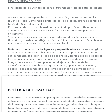
DIDACOL@DIDACOL.COM
Finalidades de la autorizacion para el tratamiento y uso de datos personales
- PDF
A partir del 30 de septiembre de 2019, Spotify ya no se incluirá en las
InControl Apps. Como medio preferido por los clientes, estará disponible a
través del Smartphone Pack.
El consumo de combustible real de un vehículo podría ser diferente del
obtenido en dichas pruebas y estas cifras son para fines comparativos
únicamente.
*Las imágenes y especificaciones mostradas son de carácter meramente
ilustrativo y pueden no reflejar la disponibilidad del mercado. Para obtener
más información consulte su concesionario local.
Nota importante sobre imágenes y especificaciones.
La escasez global
de semiconductores está afectando actualmente la producción de ciertos
equipamientos, la disponibilidad de opcionales y los tiempos de producción.
Esta es una situación muy dinámica y como resultado de ella, el uso de
fotografías en este sitio web puede no reflejar completamente las
especificaciones disponibles de equipamientos, opcionales, versiones y
colores. Recomendamos que los clientes se pongan en contacto con el
distribuidor de su preferencia, quien podrá dar a conocer las restricciones
actuales de nuestros vehículos y que no realicen un pedido basándose
únicamente en las especificaciones e imágenes mostradas en este sitio web.
Jaguar Land Rover Limited busca constantemente nuevas formas de mejorar
las especificaciones, el diseño y la producción de sus vehículos, piezas y
POLÍTICA DE PRIVACIDAD
accesorios, por lo que se producen modificaciones de forma continua y sin
previo aviso. Según el modelo, algunas funciones serán opcionales o
Land Rover utiliza cookies propias y de terceros. Una de las cookies que
vendrán incluidas de serie. La información, las especificaciones, los motores
utilizamos es esencial para el funcionamiento de determinadas secciones
y los colores que aparecen en esta página web se basan en las
de la web y ya ha sido activada. Si lo deseas, puedes eliminar y bloquear
especificaciones europeas. Estos pueden variar en función del mercado y
todas las cookies de esta web, aunque de hacerlo es posible que algunos
pueden ser modificados sin previo aviso. Algunos vehículos se muestran con
equipamiento opcional y accesorios originales que pueden no estar
elementos no funcionen correctamente. Si continuas navegando