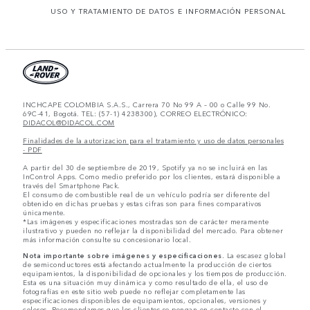
USO Y TRATAMIENTO DE DATOS E INFORMACIÓN PERSONAL
INCHCAPE COLOMBIA S.A.S., Carrera 70 No 99 A – 00 o Calle 99 No.
69C-41, Bogotá. TEL: (57-1) 4238300), CORREO ELECTRÓNICO:
DIDACOL@DIDACOL.COM
Finalidades de la autorizacion para el tratamiento y uso de datos personales
- PDF
A partir del 30 de septiembre de 2019, Spotify ya no se incluirá en las
InControl Apps. Como medio preferido por los clientes, estará disponible a
través del Smartphone Pack.
El consumo de combustible real de un vehículo podría ser diferente del
obtenido en dichas pruebas y estas cifras son para fines comparativos
únicamente.
*Las imágenes y especificaciones mostradas son de carácter meramente
ilustrativo y pueden no reflejar la disponibilidad del mercado. Para obtener
más información consulte su concesionario local.
Nota importante sobre imágenes y especificaciones.
La escasez global
de semiconductores está afectando actualmente la producción de ciertos
equipamientos, la disponibilidad de opcionales y los tiempos de producción.
Esta es una situación muy dinámica y como resultado de ella, el uso de
fotografías en este sitio web puede no reflejar completamente las
especificaciones disponibles de equipamientos, opcionales, versiones y
colores. Recomendamos que los clientes se pongan en contacto con el