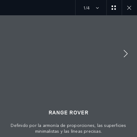
1/4
MENU
ÚNETE A LA CONVERSACIÓN
RANGE ROVER
Definido por la armonía de proporciones, las superficies
minimalistas y las líneas precisas.
CONTÁCTANOS