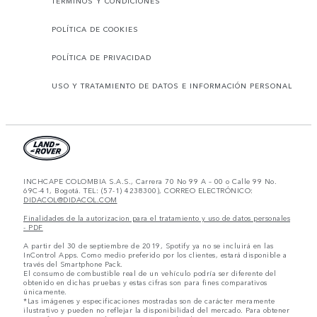
TÉRMINOS Y CONDICIONES
POLÍTICA DE COOKIES
POLÍTICA DE PRIVACIDAD
USO Y TRATAMIENTO DE DATOS E INFORMACIÓN PERSONAL
INCHCAPE COLOMBIA S.A.S., Carrera 70 No 99 A – 00 o Calle 99 No.
69C-41, Bogotá. TEL: (57-1) 4238300), CORREO ELECTRÓNICO:
DIDACOL@DIDACOL.COM
Finalidades de la autorizacion para el tratamiento y uso de datos personales
- PDF
A partir del 30 de septiembre de 2019, Spotify ya no se incluirá en las
InControl Apps. Como medio preferido por los clientes, estará disponible a
través del Smartphone Pack.
El consumo de combustible real de un vehículo podría ser diferente del
obtenido en dichas pruebas y estas cifras son para fines comparativos
únicamente.
*Las imágenes y especificaciones mostradas son de carácter meramente
ilustrativo y pueden no reflejar la disponibilidad del mercado. Para obtener