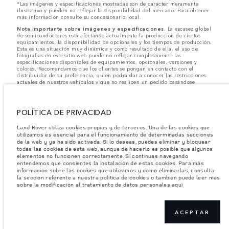
*Las imágenes y especificaciones mostradas son de carácter meramente
ilustrativo y pueden no reflejar la disponibilidad del mercado. Para obtener
más información consulte su concesionario local.
Nota importante sobre imágenes y especificaciones.
La escasez global
de semiconductores está afectando actualmente la producción de ciertos
equipamientos, la disponibilidad de opcionales y los tiempos de producción.
Esta es una situación muy dinámica y como resultado de ella, el uso de
fotografías en este sitio web puede no reflejar completamente las
especificaciones disponibles de equipamientos, opcionales, versiones y
colores. Recomendamos que los clientes se pongan en contacto con el
distribuidor de su preferencia, quien podrá dar a conocer las restricciones
actuales de nuestros vehículos y que no realicen un pedido basándose
únicamente en las especificaciones e imágenes mostradas en este sitio web.
Jaguar Land Rover Limited busca constantemente nuevas formas de mejorar
las especificaciones, el diseño y la producción de sus vehículos, piezas y
POLÍTICA DE PRIVACIDAD
accesorios, por lo que se producen modificaciones de forma continua y sin
previo aviso. Según el modelo, algunas funciones serán opcionales o
Land Rover utiliza cookies propias y de terceros. Una de las cookies que
vendrán incluidas de serie. La información, las especificaciones, los motores
utilizamos es esencial para el funcionamiento de determinadas secciones
y los colores que aparecen en esta página web se basan en las
de la web y ya ha sido activada. Si lo deseas, puedes eliminar y bloquear
especificaciones europeas. Estos pueden variar en función del mercado y
pueden ser modificados sin previo aviso. Algunos vehículos se muestran con
todas las cookies de esta web, aunque de hacerlo es posible que algunos
equipamiento opcional y accesorios originales que pueden no estar
elementos no funcionen correctamente. Si continuas navegando
disponibles en todos los mercados. Ponte en contacto con tu concesionario
entendemos que consientes la instalación de estas cookies. Para más
local para consultar disponibilidad y precios.
información sobre las cookies que utilizamos y cómo eliminarlas, consulta
la sección referente a nuestra política de cookies o también puede leer más
sobre la modificación al tratamiento de datos personales aquí
Los pesos indicados reflejan la especificación estándar del vehículo. Los
accesorios y otros elementos instalados después del punto de fabricación
afectarán la carga útil. Asegúrese de que el Peso Bruto del Vehículo y las
Cargas Máximas por Eje no se excedan al cargar el vehículo con accesorios,
ACEPTAR
ocupantes, fluidos y combustibles, y carga útil.