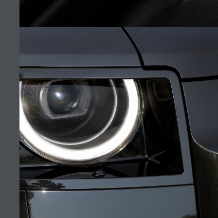
TÉRMINOS Y CONDICIONES
POLÍTICA DE COOKIES
POLÍTICA DE PRIVACIDAD
USO Y TRATAMIENTO DE DATOS E INFORMACIÓN PERSONAL
INTERIOR
INCHCAPE COLOMBIA S.A.S., Carrera 70 No 99 A – 00 o Calle 99 No.
69C-41, Bogotá. TEL: (57-1) 4238300), CORREO ELECTRÓNICO:
DIDACOL@DIDACOL.COM
(5)
Finalidades de la autorizacion para el tratamiento y uso de datos personales
- PDF
A partir del 30 de septiembre de 2019, Spotify ya no se incluirá en las
InControl Apps. Como medio preferido por los clientes, estará disponible a
través del Smartphone Pack.
El consumo de combustible real de un vehículo podría ser diferente del
obtenido en dichas pruebas y estas cifras son para fines comparativos
únicamente.
*Las imágenes y especificaciones mostradas son de carácter meramente