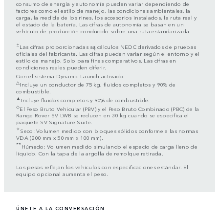
consumo de energía y autonomía pueden variar dependiendo de
factores como el estilo de manejo, las condiciones ambientales, la
carga, la medida de los rines, los accesorios instalados, la ruta real y
el estado de la batería. Las cifras de autonomía se basan en un
vehículo de producción conducido sobre una ruta estandarizada.
±
Las cifras proporcionadas są cálculos NEDC derivados de pruebas
oficiales del fabricante. Las cifras pueden variar según el entorno y el
estilo de manejo. Solo para fines comparativos. Las cifras en
condiciones reales pueden diferir.
Con el sistema Dynamic Launch activado.
△
Incluye un conductor de 75 kg, fluidos completos y 90% de
combustible.
▲
Incluye fluidos completos y 90% de combustible.
◇
El Peso Bruto Vehicular (PBV) y el Peso Bruto Combinado (PBC) de la
Range Rover SV LWB se reducen en 30 kg cuando se especifica el
paquete SV Signature Suite.
✧
Seco: Volumen medido con bloques sólidos conforme a las normas
VDA (200 mm x 50 mm x 100 mm).
**
Húmedo: Volumen medido simulando el espacio de carga lleno de
líquido. Con la tapa de la argolla de remolque retirada.
Los pesos reflejan los vehículos con especificaciones estándar. El
equipo opcional aumenta el peso.
ÚNETE A LA CONVERSACIÓN