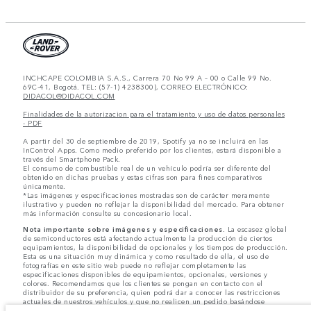
INCHCAPE COLOMBIA S.A.S., Carrera 70 No 99 A – 00 o Calle 99 No.
69C-41, Bogotá. TEL: (57-1) 4238300), CORREO ELECTRÓNICO:
DIDACOL@DIDACOL.COM
Finalidades de la autorizacion para el tratamiento y uso de datos personales
- PDF
A partir del 30 de septiembre de 2019, Spotify ya no se incluirá en las
InControl Apps. Como medio preferido por los clientes, estará disponible a
través del Smartphone Pack.
El consumo de combustible real de un vehículo podría ser diferente del
obtenido en dichas pruebas y estas cifras son para fines comparativos
únicamente.
*Las imágenes y especificaciones mostradas son de carácter meramente
ilustrativo y pueden no reflejar la disponibilidad del mercado. Para obtener
más información consulte su concesionario local.
Nota importante sobre imágenes y especificaciones.
La escasez global
de semiconductores está afectando actualmente la producción de ciertos
equipamientos, la disponibilidad de opcionales y los tiempos de producción.
Esta es una situación muy dinámica y como resultado de ella, el uso de
fotografías en este sitio web puede no reflejar completamente las
especificaciones disponibles de equipamientos, opcionales, versiones y
colores. Recomendamos que los clientes se pongan en contacto con el
distribuidor de su preferencia, quien podrá dar a conocer las restricciones
actuales de nuestros vehículos y que no realicen un pedido basándose
únicamente en las especificaciones e imágenes mostradas en este sitio web.