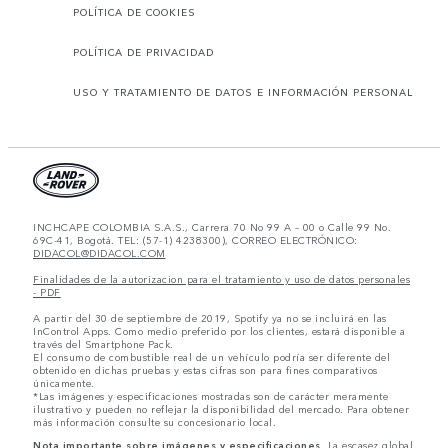
POLÍTICA DE COOKIES
POLÍTICA DE PRIVACIDAD
USO Y TRATAMIENTO DE DATOS E INFORMACIÓN PERSONAL
INCHCAPE COLOMBIA S.A.S., Carrera 70 No 99 A – 00 o Calle 99 No.
69C-41, Bogotá. TEL: (57-1) 4238300), CORREO ELECTRÓNICO:
DIDACOL@DIDACOL.COM
Finalidades de la autorizacion para el tratamiento y uso de datos personales
- PDF
A partir del 30 de septiembre de 2019, Spotify ya no se incluirá en las
InControl Apps. Como medio preferido por los clientes, estará disponible a
través del Smartphone Pack.
El consumo de combustible real de un vehículo podría ser diferente del
obtenido en dichas pruebas y estas cifras son para fines comparativos
únicamente.
*Las imágenes y especificaciones mostradas son de carácter meramente
ilustrativo y pueden no reflejar la disponibilidad del mercado. Para obtener
más información consulte su concesionario local.
Nota importante sobre imágenes y especificaciones.
La escasez global