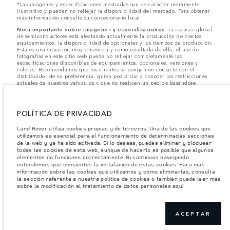
*Las imágenes y especificaciones mostradas son de carácter meramente
ilustrativo y pueden no reflejar la disponibilidad del mercado. Para obtener
más información consulte su concesionario local.
Nota importante sobre imágenes y especificaciones.
La escasez global
de semiconductores está afectando actualmente la producción de ciertos
equipamientos, la disponibilidad de opcionales y los tiempos de producción.
Esta es una situación muy dinámica y como resultado de ella, el uso de
fotografías en este sitio web puede no reflejar completamente las
especificaciones disponibles de equipamientos, opcionales, versiones y
colores. Recomendamos que los clientes se pongan en contacto con el
distribuidor de su preferencia, quien podrá dar a conocer las restricciones
actuales de nuestros vehículos y que no realicen un pedido basándose
únicamente en las especificaciones e imágenes mostradas en este sitio web.
Jaguar Land Rover Limited busca constantemente nuevas formas de mejorar
las especificaciones, el diseño y la producción de sus vehículos, piezas y
POLÍTICA DE PRIVACIDAD
accesorios, por lo que se producen modificaciones de forma continua y sin
previo aviso. Según el modelo, algunas funciones serán opcionales o
Land Rover utiliza cookies propias y de terceros. Una de las cookies que
vendrán incluidas de serie. La información, las especificaciones, los motores
utilizamos es esencial para el funcionamiento de determinadas secciones
y los colores que aparecen en esta página web se basan en las
de la web y ya ha sido activada. Si lo deseas, puedes eliminar y bloquear
especificaciones europeas. Estos pueden variar en función del mercado y
pueden ser modificados sin previo aviso. Algunos vehículos se muestran con
todas las cookies de esta web, aunque de hacerlo es posible que algunos
equipamiento opcional y accesorios originales que pueden no estar
elementos no funcionen correctamente. Si continuas navegando
disponibles en todos los mercados. Ponte en contacto con tu concesionario
entendemos que consientes la instalación de estas cookies. Para más
local para consultar disponibilidad y precios.
información sobre las cookies que utilizamos y cómo eliminarlas, consulta
la sección referente a nuestra política de cookies o también puede leer más
sobre la modificación al tratamiento de datos personales aquí
Los pesos indicados reflejan la especificación estándar del vehículo. Los
accesorios y otros elementos instalados después del punto de fabricación
afectarán la carga útil. Asegúrese de que el Peso Bruto del Vehículo y las
Cargas Máximas por Eje no se excedan al cargar el vehículo con accesorios,
ACEPTAR
ocupantes, fluidos y combustibles, y carga útil.