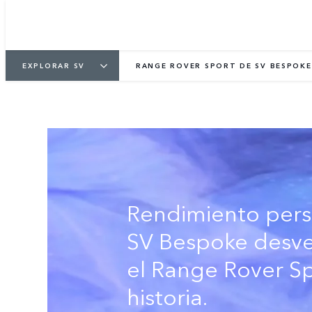
COTÍZALO
VER GALERÍA
EXPLORAR SV
RANGE ROVER SPORT DE SV BESPOKE
Rendimiento pers
SV Bespoke desve
el Range Rover S
historia.