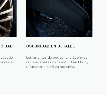
OCIDAD
OSCURIDAD EN DETALLE
 acabado
Los asientos de piel Lunar y Ebony con
nzas de
reposacabezas de tejido 3D en Ebony
refuerzan la estética nocturna.