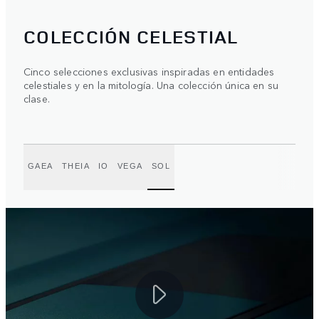
COLECCIÓN CELESTIAL
Cinco selecciones exclusivas inspiradas en entidades
celestiales y en la mitología. Una colección única en su
clase.
GAEA
THEIA
IO
VEGA
SOL