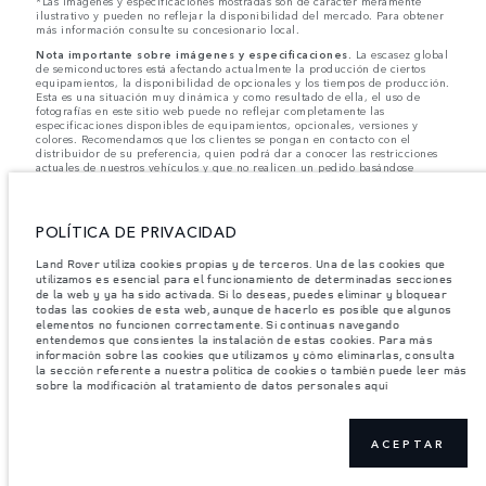
*Las imágenes y especificaciones mostradas son de carácter meramente
ilustrativo y pueden no reflejar la disponibilidad del mercado. Para obtener
más información consulte su concesionario local.
Nota importante sobre imágenes y especificaciones.
La escasez global
de semiconductores está afectando actualmente la producción de ciertos
equipamientos, la disponibilidad de opcionales y los tiempos de producción.
Esta es una situación muy dinámica y como resultado de ella, el uso de
fotografías en este sitio web puede no reflejar completamente las
especificaciones disponibles de equipamientos, opcionales, versiones y
colores. Recomendamos que los clientes se pongan en contacto con el
distribuidor de su preferencia, quien podrá dar a conocer las restricciones
actuales de nuestros vehículos y que no realicen un pedido basándose
únicamente en las especificaciones e imágenes mostradas en este sitio web.
Jaguar Land Rover Limited busca constantemente nuevas formas de mejorar
las especificaciones, el diseño y la producción de sus vehículos, piezas y
POLÍTICA DE PRIVACIDAD
accesorios, por lo que se producen modificaciones de forma continua y sin
previo aviso. Según el modelo, algunas funciones serán opcionales o
Land Rover utiliza cookies propias y de terceros. Una de las cookies que
vendrán incluidas de serie. La información, las especificaciones, los motores
utilizamos es esencial para el funcionamiento de determinadas secciones
y los colores que aparecen en esta página web se basan en las
de la web y ya ha sido activada. Si lo deseas, puedes eliminar y bloquear
especificaciones europeas. Estos pueden variar en función del mercado y
pueden ser modificados sin previo aviso. Algunos vehículos se muestran con
todas las cookies de esta web, aunque de hacerlo es posible que algunos
equipamiento opcional y accesorios originales que pueden no estar
elementos no funcionen correctamente. Si continuas navegando
disponibles en todos los mercados. Ponte en contacto con tu concesionario
entendemos que consientes la instalación de estas cookies. Para más
local para consultar disponibilidad y precios.
información sobre las cookies que utilizamos y cómo eliminarlas, consulta
la sección referente a nuestra política de cookies o también puede leer más
sobre la modificación al tratamiento de datos personales aquí
Los pesos indicados reflejan la especificación estándar del vehículo. Los
accesorios y otros elementos instalados después del punto de fabricación
afectarán la carga útil. Asegúrese de que el Peso Bruto del Vehículo y las
Cargas Máximas por Eje no se excedan al cargar el vehículo con accesorios,
ACEPTAR
ocupantes, fluidos y combustibles, y carga útil.