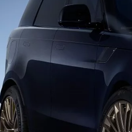
BIBLIOTECA DE LOS
CLIENTE.C
RANGE ROVER
PROPIETARIOS
EVOQUE
OPERACION
ESPECIALE
DISCOVERY SPORT
CAMPAÑAS 
DEFENDER
CONTÁCTANOS
TÉRMINOS Y CONDICIONES
POLÍTICA DE COOKIES