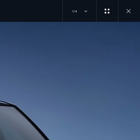
1/4
L
INICIA TU COMPRA
ÚNETE A LA
CONVERSACIÓN
TEST DRIVE
 4069
CONFIGÚRALO
INSTAGRAM
 4069
LOCALIZA UN
DISTRIBUIDOR