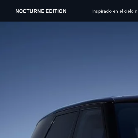
NOCTURNE EDITION
Inspirado en el cielo 
EXPLORAR SV
NOCTURNE EDITION
MODELOS
PROPIETARIOS
ATENCIÓN
RANGE ROVER
DESCRIPCIÓN GENERAL
TELÉFONO: 
RANGE ROVER
SERVICIO
WHATSAPP:
SPORT
MANTENIMIENTO
WHATSAPP:
RANGE ROVER
ACCESORIOS
WHATSAPP:
VELAR