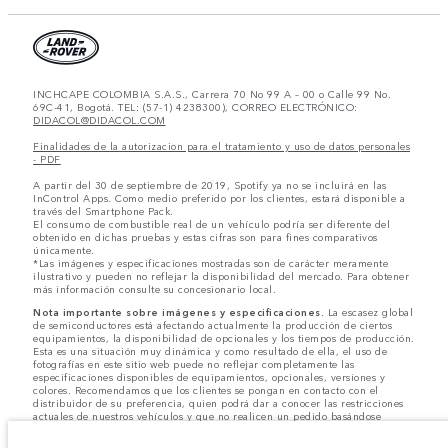
INCHCAPE COLOMBIA S.A.S., Carrera 70 No 99 A – 00 o Calle 99 No.
69C-41, Bogotá. TEL: (57-1) 4238300), CORREO ELECTRÓNICO:
DIDACOL@DIDACOL.COM
Finalidades de la autorizacion para el tratamiento y uso de datos personales
- PDF
A partir del 30 de septiembre de 2019, Spotify ya no se incluirá en las
InControl Apps. Como medio preferido por los clientes, estará disponible a
través del Smartphone Pack.
El consumo de combustible real de un vehículo podría ser diferente del
obtenido en dichas pruebas y estas cifras son para fines comparativos
únicamente.
*Las imágenes y especificaciones mostradas son de carácter meramente
ilustrativo y pueden no reflejar la disponibilidad del mercado. Para obtener
más información consulte su concesionario local.
Nota importante sobre imágenes y especificaciones.
La escasez global
de semiconductores está afectando actualmente la producción de ciertos
equipamientos, la disponibilidad de opcionales y los tiempos de producción.
Esta es una situación muy dinámica y como resultado de ella, el uso de
fotografías en este sitio web puede no reflejar completamente las
especificaciones disponibles de equipamientos, opcionales, versiones y
colores. Recomendamos que los clientes se pongan en contacto con el
distribuidor de su preferencia, quien podrá dar a conocer las restricciones
actuales de nuestros vehículos y que no realicen un pedido basándose
únicamente en las especificaciones e imágenes mostradas en este sitio web.