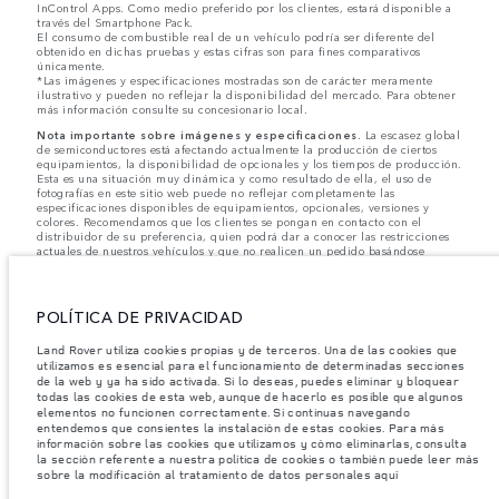
InControl Apps. Como medio preferido por los clientes, estará disponible a
través del Smartphone Pack.
El consumo de combustible real de un vehículo podría ser diferente del
obtenido en dichas pruebas y estas cifras son para fines comparativos
únicamente.
*Las imágenes y especificaciones mostradas son de carácter meramente
ilustrativo y pueden no reflejar la disponibilidad del mercado. Para obtener
más información consulte su concesionario local.
Nota importante sobre imágenes y especificaciones.
La escasez global
de semiconductores está afectando actualmente la producción de ciertos
equipamientos, la disponibilidad de opcionales y los tiempos de producción.
Esta es una situación muy dinámica y como resultado de ella, el uso de
fotografías en este sitio web puede no reflejar completamente las
especificaciones disponibles de equipamientos, opcionales, versiones y
colores. Recomendamos que los clientes se pongan en contacto con el
distribuidor de su preferencia, quien podrá dar a conocer las restricciones
actuales de nuestros vehículos y que no realicen un pedido basándose
únicamente en las especificaciones e imágenes mostradas en este sitio web.
Jaguar Land Rover Limited busca constantemente nuevas formas de mejorar
las especificaciones, el diseño y la producción de sus vehículos, piezas y
POLÍTICA DE PRIVACIDAD
accesorios, por lo que se producen modificaciones de forma continua y sin
previo aviso. Según el modelo, algunas funciones serán opcionales o
Land Rover utiliza cookies propias y de terceros. Una de las cookies que
vendrán incluidas de serie. La información, las especificaciones, los motores
utilizamos es esencial para el funcionamiento de determinadas secciones
y los colores que aparecen en esta página web se basan en las
de la web y ya ha sido activada. Si lo deseas, puedes eliminar y bloquear
especificaciones europeas. Estos pueden variar en función del mercado y
pueden ser modificados sin previo aviso. Algunos vehículos se muestran con
todas las cookies de esta web, aunque de hacerlo es posible que algunos
equipamiento opcional y accesorios originales que pueden no estar
elementos no funcionen correctamente. Si continuas navegando
disponibles en todos los mercados. Ponte en contacto con tu concesionario
entendemos que consientes la instalación de estas cookies. Para más
local para consultar disponibilidad y precios.
información sobre las cookies que utilizamos y cómo eliminarlas, consulta
la sección referente a nuestra política de cookies o también puede leer más
sobre la modificación al tratamiento de datos personales aquí
Los pesos indicados reflejan la especificación estándar del vehículo. Los